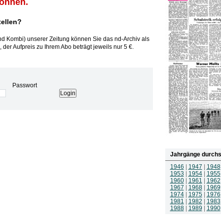
können.
tellen?
und Kombi) unserer Zeitung können Sie das nd-Archiv als
 der Aufpreis zu Ihrem Abo beträgt jeweils nur 5 €.
Passwort
Jahrgänge durchs
1946
|
1947
|
1948
1953
|
1954
|
1955
1960
|
1961
|
1962
1967
|
1968
|
1969
1974
|
1975
|
1976
1981
|
1982
|
1983
1988
|
1989
|
1990