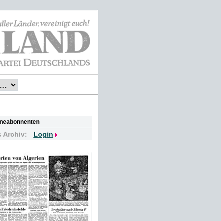
lineabonnenten
s Archiv:
Login