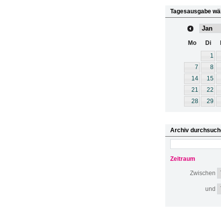
Tagesausgabe wä
Mo
Di
1
7
8
14
15
21
22
28
29
Archiv durchsuch
Zeitraum
Zwischen
und