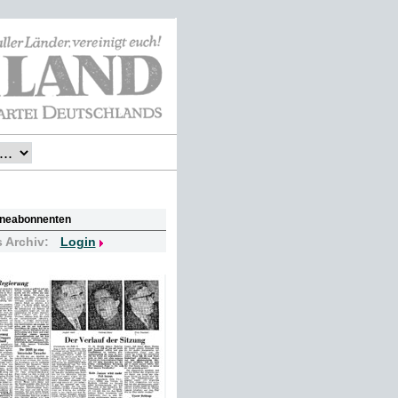
lineabonnenten
s Archiv:
Login