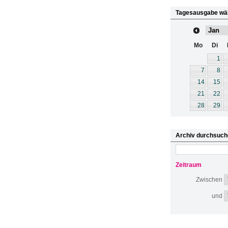
Tagesausgabe wä
Mo
Di
1
7
8
14
15
21
22
28
29
Archiv durchsuch
Zeitraum
Zwischen
und