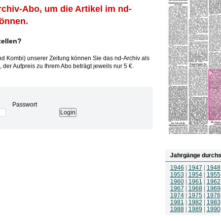
rchiv-Abo, um die Artikel im nd-
können.
tellen?
und Kombi) unserer Zeitung können Sie das nd-Archiv als
 der Aufpreis zu Ihrem Abo beträgt jeweils nur 5 €.
Passwort
Jahrgänge durchs
1946
|
1947
|
1948
1953
|
1954
|
1955
1960
|
1961
|
1962
1967
|
1968
|
1969
1974
|
1975
|
1976
1981
|
1982
|
1983
1988
|
1989
|
1990