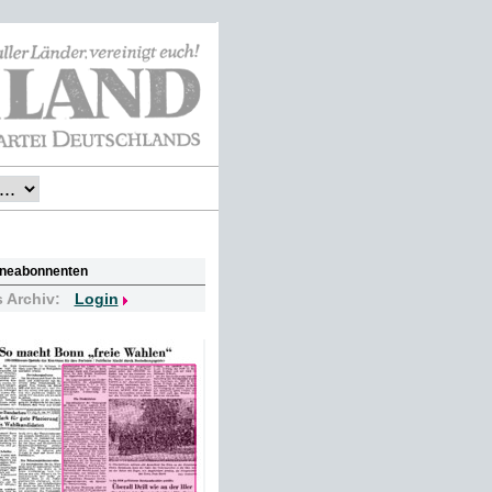
lineabonnenten
s Archiv:
Login