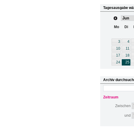
Tagesausgabe wä
Mo
Di
3
4
10
11
17
18
24
25
Archiv durchsuch
Zeitraum
Zwischen
und