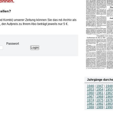
können.
tellen?
und Kombi) unserer Zeitung können Sie das nd-Archiv als
 der Aufpreis zu Ihrem Abo beträgt jeweils nur 5 €.
Passwort
Jahrgänge durchs
1946
|
1947
|
1948
1953
|
1954
|
1955
1960
|
1961
|
1962
1967
|
1968
|
1969
1974
|
1975
|
1976
1981
|
1982
|
1983
1988
|
1989
|
1990