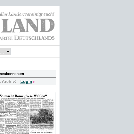
lineabonnenten
s Archiv:
Login