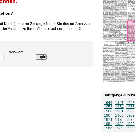
können.
tellen?
und Kombi) unserer Zeitung können Sie das nd-Archiv als
 der Aufpreis zu Ihrem Abo beträgt jeweils nur 5 €.
Passwort
Jahrgänge durchs
1946
|
1947
|
1948
1953
|
1954
|
1955
1960
|
1961
|
1962
1967
|
1968
|
1969
1974
|
1975
|
1976
1981
|
1982
|
1983
1988
|
1989
|
1990