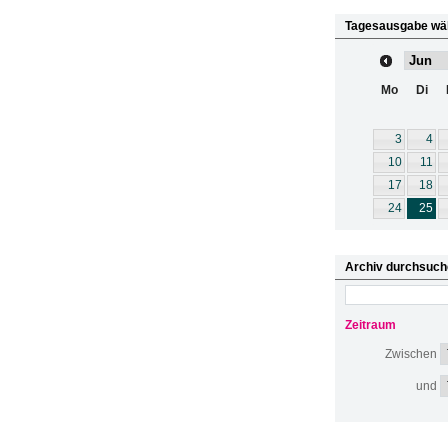
Tagesausgabe wä
Mo
Di
3
4
10
11
17
18
24
25
Archiv durchsuch
Zeitraum
Zwischen
und