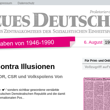
mpressum
Datenschutz
6. August
Für Print- und On
ontra Illusionen
Vollzugriff auf'
DDR, CSR und Volkspolens Von
- ■*-' sonders sichtbar gewordene verstärkte
Deutschen Demokratischen Republik und die damit
rnationalen Pos...