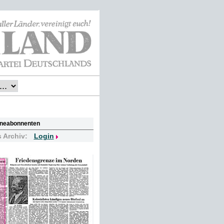
lineabonnenten
s Archiv:
Login