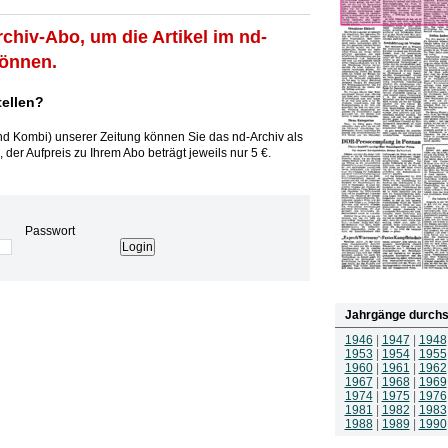
rchiv-Abo, um die Artikel im nd-
können.
tellen?
und Kombi) unserer Zeitung können Sie das nd-Archiv als
 der Aufpreis zu Ihrem Abo beträgt jeweils nur 5 €.
Passwort
Jahrgänge durchs
1946
|
1947
|
1948
1953
|
1954
|
1955
1960
|
1961
|
1962
1967
|
1968
|
1969
1974
|
1975
|
1976
1981
|
1982
|
1983
1988
|
1989
|
1990