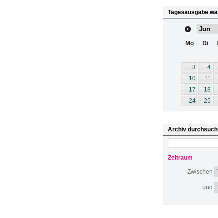
Tagesausgabe wä
Mo
Di
3
4
10
11
17
18
24
25
Archiv durchsuch
Zeitraum
Zwischen
und