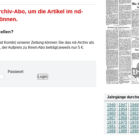
rchiv-Abo, um die Artikel im nd-
können.
tellen?
und Kombi) unserer Zeitung können Sie das nd-Archiv als
 der Aufpreis zu Ihrem Abo beträgt jeweils nur 5 €.
Passwort
Jahrgänge durchs
1946
|
1947
|
1948
1953
|
1954
|
1955
1960
|
1961
|
1962
1967
|
1968
|
1969
1974
|
1975
|
1976
1981
|
1982
|
1983
1988
|
1989
|
1990