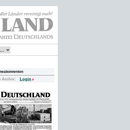
lineabonnenten
s Archiv:
Login