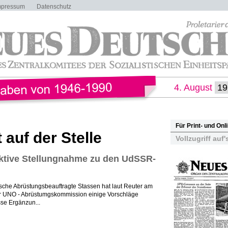
mpressum
Datenschutz
4. August
Für Print- und On
t auf der Stelle
Vollzugriff auf'
ktive Stellungnahme zu den UdSSR-
sche Abrüstungsbeauftragte Stassen hat laut Reuter am
r UNO - Abrüstumgskommission einige Vorschläge
sse Ergänzun...