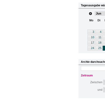
Tagesausgabe wä
Mo
Di
3
4
10
11
17
18
24
25
Archiv durchsuch
Zeitraum
Zwischen
und