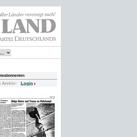
lineabonnenten
s Archiv:
Login