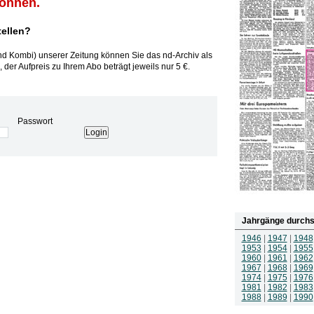
können.
tellen?
und Kombi) unserer Zeitung können Sie das nd-Archiv als
 der Aufpreis zu Ihrem Abo beträgt jeweils nur 5 €.
Passwort
Jahrgänge durchs
1946
|
1947
|
1948
1953
|
1954
|
1955
1960
|
1961
|
1962
1967
|
1968
|
1969
1974
|
1975
|
1976
1981
|
1982
|
1983
1988
|
1989
|
1990