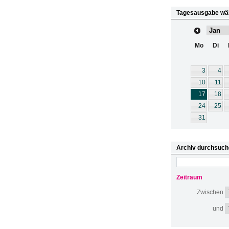
Tagesausgabe wä
Mo
Di
3
4
10
11
17
18
24
25
31
Archiv durchsuch
Zeitraum
Zwischen
und