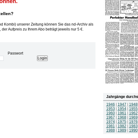
können.
tellen?
und Kombi) unserer Zeitung können Sie das nd-Archiv als
 der Aufpreis zu Ihrem Abo beträgt jeweils nur 5 €.
Passwort
Jahrgänge durchs
1946
|
1947
|
1948
1953
|
1954
|
1955
1960
|
1961
|
1962
1967
|
1968
|
1969
1974
|
1975
|
1976
1981
|
1982
|
1983
1988
|
1989
|
1990