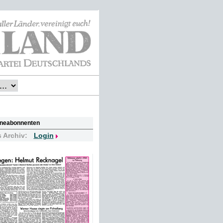
lineabonnenten
s Archiv:
Login