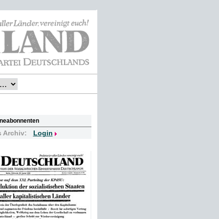
lineabonnenten
s Archiv:
Login