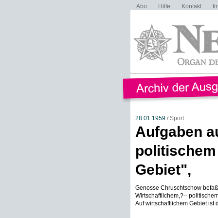
Abo
Hilfe
Kontakt
I
28.01.1959
/ Sport
Aufgaben au
politischem
Gebiet",
Genosse Chruschtschow befaßte
Wirtschaftlichem,?-- politischem;
Auf wirtschaftlichem Gebiet ist d