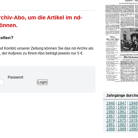
rchiv-Abo, um die Artikel im nd-
können.
tellen?
und Kombi) unserer Zeitung können Sie das nd-Archiv als
 der Aufpreis zu Ihrem Abo beträgt jeweils nur 5 €.
Passwort
Jahrgänge durchs
1946
|
1947
|
1948
1953
|
1954
|
1955
1960
|
1961
|
1962
1967
|
1968
|
1969
1974
|
1975
|
1976
1981
|
1982
|
1983
1988
|
1989
|
1990