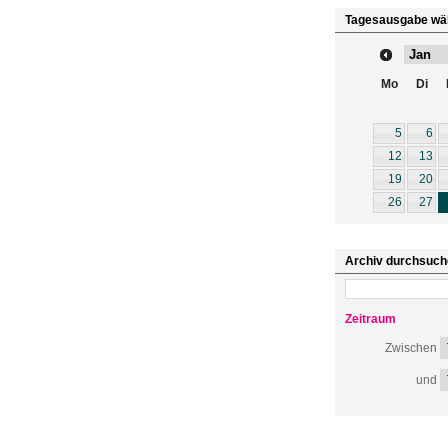
Tagesausgabe wä
Mo
Di
5
6
12
13
19
20
26
27
Archiv durchsuch
Zeitraum
Zwischen
und