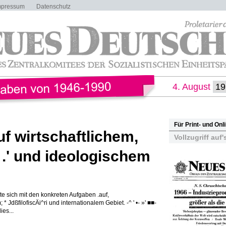
mpressum
Datenschutz
4. August
Für Print- und On
f wirtschaftlichem,
Vollzugriff auf'
 .' und ideologischem
 sich mit den konkreten Aufgaben .auf,
 * JdßfilofiscÄi^ri und internationalem Gebiet. -^ ' •- »' ■■-
ies...