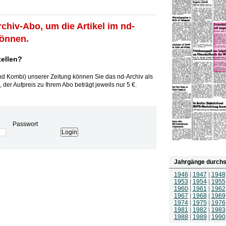
rchiv-Abo, um die Artikel im nd-
können.
tellen?
und Kombi) unserer Zeitung können Sie das nd-Archiv als
 der Aufpreis zu Ihrem Abo beträgt jeweils nur 5 €.
Passwort
Jahrgänge durchs
1946
|
1947
|
1948
1953
|
1954
|
1955
1960
|
1961
|
1962
1967
|
1968
|
1969
1974
|
1975
|
1976
1981
|
1982
|
1983
1988
|
1989
|
1990