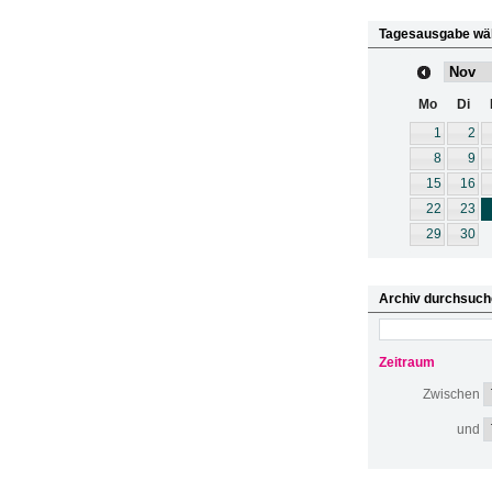
Tagesausgabe wä
Mo
Di
1
2
8
9
15
16
22
23
29
30
Archiv durchsuch
Zeitraum
Zwischen
und