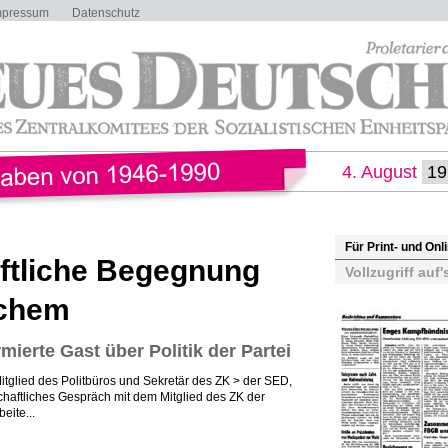
mpressum
Datenschutz
4. August
Für Print- und On
ftliche Begegnung
Vollzugriff auf'
schem
ierte Gast über Politik der Partei
tglied des Politbüros und Sekretär des ZK > der SED,
chaftliches Gespräch mit dem Mitglied des ZK der
eite...