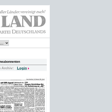
lineabonnenten
s Archiv:
Login