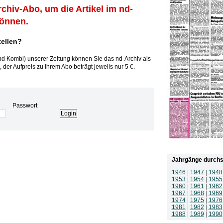
rchiv-Abo, um die Artikel im nd-
können.
tellen?
und Kombi) unserer Zeitung können Sie das nd-Archiv als
 der Aufpreis zu Ihrem Abo beträgt jeweils nur 5 €.
Passwort
Jahrgänge durchs
1946
|
1947
|
1948
1953
|
1954
|
1955
1960
|
1961
|
1962
1967
|
1968
|
1969
1974
|
1975
|
1976
1981
|
1982
|
1983
1988
|
1989
|
1990