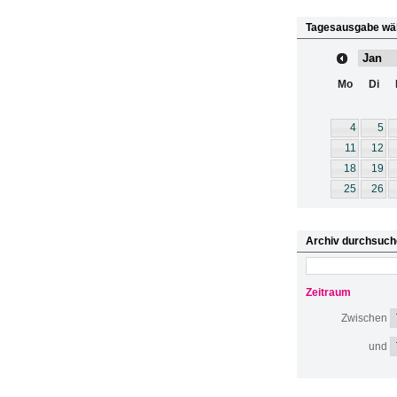
Tagesausgabe wä
Mo
Di
4
5
11
12
18
19
25
26
Archiv durchsuch
Zeitraum
Zwischen
und