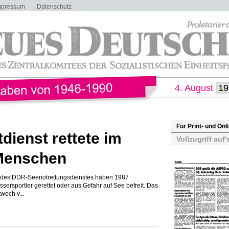
mpressum
Datenschutz
4. August
Für Print- und On
ienst rettete im
Vollzugriff auf'
 Menschen
r des DDR-Seenotrettungsdienstes haben 1987
ersportler gerettet oder aus Gefahr auf See befreit. Das
twoch v...