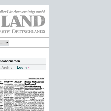
lineabonnenten
s Archiv:
Login