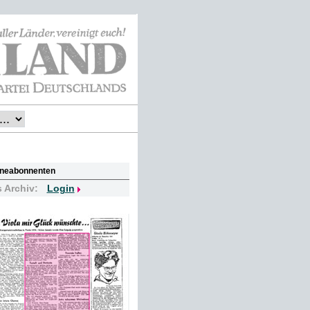
lineabonnenten
s Archiv:
Login