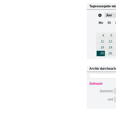
Tagesausgabe wä
Mo
Di
4
5
11
12
18
19
25
26
Archiv durchsuch
Zeitraum
Zwischen
und