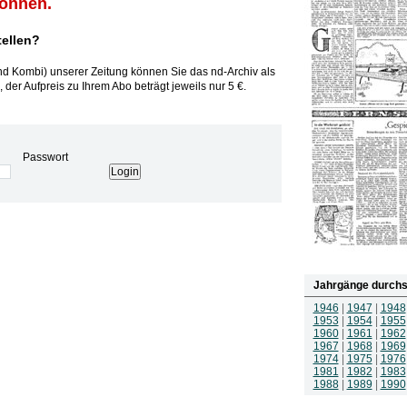
können.
tellen?
und Kombi) unserer Zeitung können Sie das nd-Archiv als
 der Aufpreis zu Ihrem Abo beträgt jeweils nur 5 €.
Passwort
Jahrgänge durchs
1946
|
1947
|
1948
1953
|
1954
|
1955
1960
|
1961
|
1962
1967
|
1968
|
1969
1974
|
1975
|
1976
1981
|
1982
|
1983
1988
|
1989
|
1990