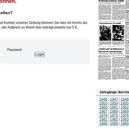
können.
tellen?
und Kombi) unserer Zeitung können Sie das nd-Archiv als
 der Aufpreis zu Ihrem Abo beträgt jeweils nur 5 €.
Passwort
Jahrgänge durchs
1946
|
1947
|
1948
1953
|
1954
|
1955
1960
|
1961
|
1962
1967
|
1968
|
1969
1974
|
1975
|
1976
1981
|
1982
|
1983
1988
|
1989
|
1990