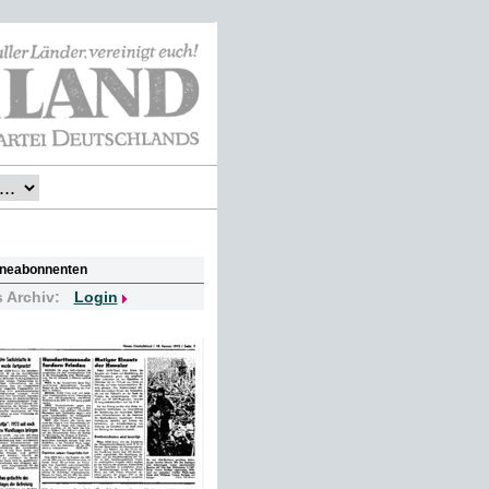
lineabonnenten
s Archiv:
Login