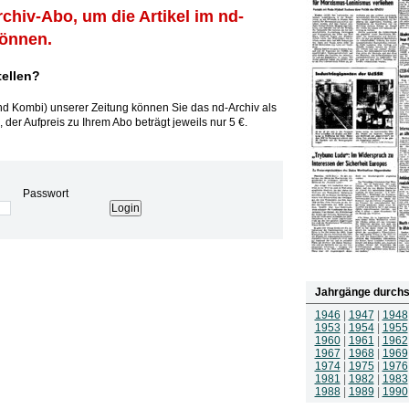
rchiv-Abo, um die Artikel im nd-
können.
tellen?
und Kombi) unserer Zeitung können Sie das nd-Archiv als
 der Aufpreis zu Ihrem Abo beträgt jeweils nur 5 €.
Passwort
Jahrgänge durchs
1946
|
1947
|
1948
1953
|
1954
|
1955
1960
|
1961
|
1962
1967
|
1968
|
1969
1974
|
1975
|
1976
1981
|
1982
|
1983
1988
|
1989
|
1990