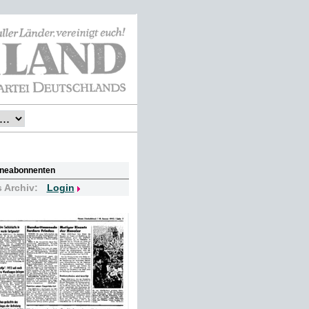
lineabonnenten
s Archiv:
Login