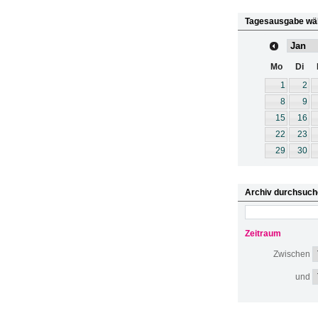
Tagesausgabe wä
Mo
Di
1
2
8
9
15
16
22
23
29
30
Archiv durchsuch
Zeitraum
Zwischen
und