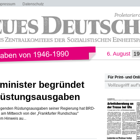
mpressum
Datenschutz
6. August
Für Print- und On
inister begründet
Vollzugriff auf'
Rüstungsausgaben
teigenden Rüstungsausgaben seiner Regierung hat BRD-
 am Mittwoch von der „Frankfurter Rundschau"
em Hinweis au...