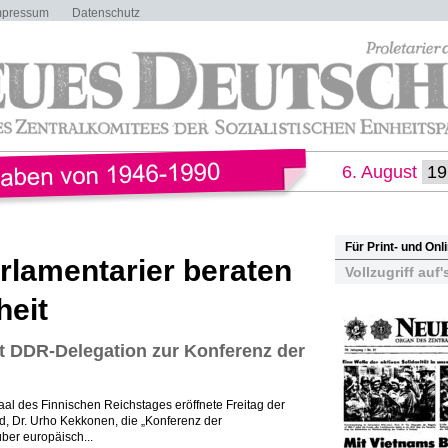
mpressum
Datenschutz
6. August
Für Print- und On
arlamentarier beraten
Vollzugriff auf'
heit
tet DDR-Delegation zur Konferenz der
saal des Finnischen Reichstages eröffnete Freitag der
d, Dr. Urho Kekkonen, die „Konferenz der
ber europäisch...