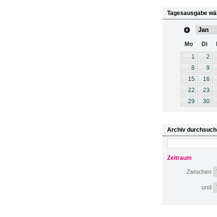
Tagesausgabe wä
Mo
Di
1
2
8
9
15
16
22
23
29
30
Archiv durchsuch
Zeitraum
Zwischen
und