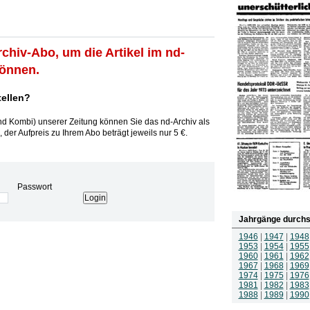
rchiv-Abo, um die Artikel im nd-
können.
tellen?
und Kombi) unserer Zeitung können Sie das nd-Archiv als
 der Aufpreis zu Ihrem Abo beträgt jeweils nur 5 €.
Passwort
Jahrgänge durchs
1946
|
1947
|
1948
1953
|
1954
|
1955
1960
|
1961
|
1962
1967
|
1968
|
1969
1974
|
1975
|
1976
1981
|
1982
|
1983
1988
|
1989
|
1990