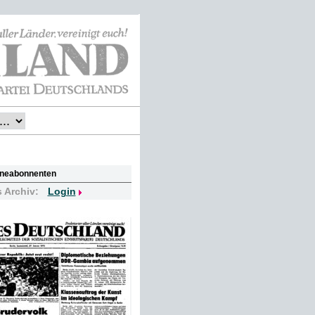
lineabonnenten
s Archiv:
Login