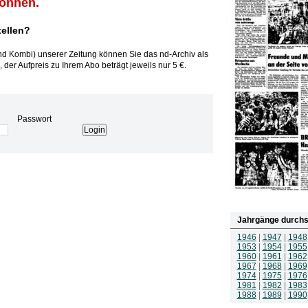
können.
tellen?
und Kombi) unserer Zeitung können Sie das nd-Archiv als
 der Aufpreis zu Ihrem Abo beträgt jeweils nur 5 €.
Passwort
Jahrgänge durchs
1946
|
1947
|
1948
1953
|
1954
|
1955
1960
|
1961
|
1962
1967
|
1968
|
1969
1974
|
1975
|
1976
1981
|
1982
|
1983
1988
|
1989
|
1990