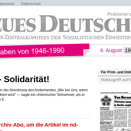
mpressum
Datenschutz
4. August
Für Print- und On
- Solidarität!
Vollzugriff auf'
r in der Abordnung des Andenlandes „Wie bei Uns, wenn
iert wird" — sagte ein chilenischer Teilnehmer, als er
E...
rchiv-Abo, um die Artikel im nd-