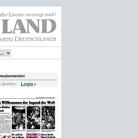
lineabonnenten
s Archiv:
Login