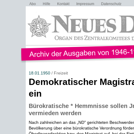
Abo
Hilfe
Kontakt
Impressum
Datenschutz
18.01.1950
/ Freizeit
Demokratischer Magistrat
ein
Bürokratische * Hemmnisse sollen J
vermieden werden
Nach zahlreichen an das „ND" gerichteten Beschwerde
Bevölkerung über eine bürokratische Verordnung förder
Öberfinanzdirektion bzw. den Magistrat auf, bei der Eint