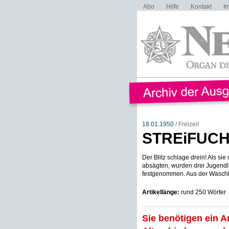
Abo
Hilfe
Kontakt
I
18.01.1950
/ Freizeit
STREiFUC
Der Blitz schlage drein! Als si
absägten, wurden drei Jugendl
festgenommen. Aus der Waschk
Artikellänge:
rund 250 Wörter
Sie benötigen ein A