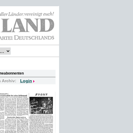
lineabonnenten
s Archiv:
Login