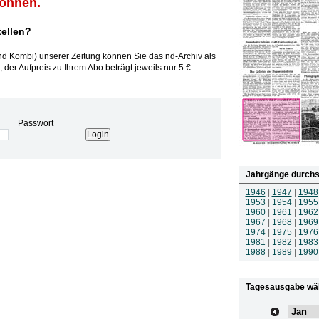
können.
tellen?
und Kombi) unserer Zeitung können Sie das nd-Archiv als
 der Aufpreis zu Ihrem Abo beträgt jeweils nur 5 €.
Passwort
Jahrgänge durchs
1946
|
1947
|
1948
1953
|
1954
|
1955
1960
|
1961
|
1962
1967
|
1968
|
1969
1974
|
1975
|
1976
1981
|
1982
|
1983
1988
|
1989
|
1990
Tagesausgabe wä