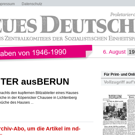
mpressum
Datenschutz
6. August
Für Print- und On
HTER ausBERUN
Vollzugriff auf'
e nachts den kupfernen Blitzableiter eines Hauses
iche in der Köpenicker Chausee in Lichtenberg
üche des Hauses ...
rchiv-Abo, um die Artikel im nd-