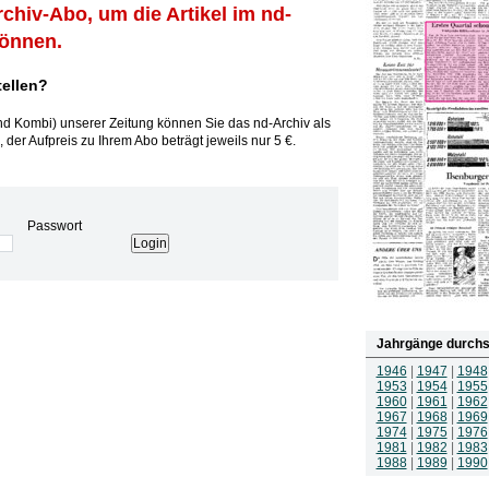
rchiv-Abo, um die Artikel im nd-
können.
tellen?
und Kombi) unserer Zeitung können Sie das nd-Archiv als
 der Aufpreis zu Ihrem Abo beträgt jeweils nur 5 €.
Passwort
Jahrgänge durchs
1946
|
1947
|
1948
1953
|
1954
|
1955
1960
|
1961
|
1962
1967
|
1968
|
1969
1974
|
1975
|
1976
1981
|
1982
|
1983
1988
|
1989
|
1990