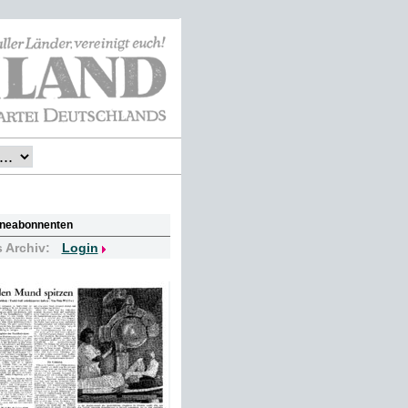
lineabonnenten
s Archiv:
Login