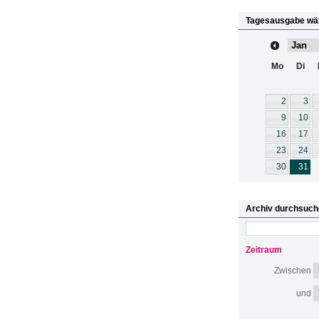
Tagesausgabe wä
Mo
Di
2
3
9
10
16
17
23
24
30
31
Archiv durchsuch
Zeitraum
Zwischen
und