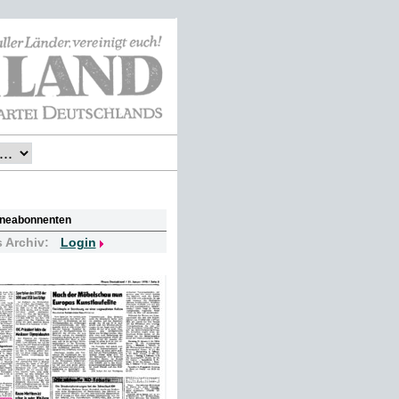
lineabonnenten
s Archiv:
Login