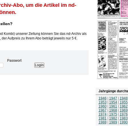
rchiv-Abo, um die Artikel im nd-
können.
tellen?
und Kombi) unserer Zeitung können Sie das nd-Archiv als
 der Aufpreis zu Ihrem Abo beträgt jeweils nur 5 €.
Passwort
Jahrgänge durchs
1946
|
1947
|
1948
1953
|
1954
|
1955
1960
|
1961
|
1962
1967
|
1968
|
1969
1974
|
1975
|
1976
1981
|
1982
|
1983
1988
|
1989
|
1990