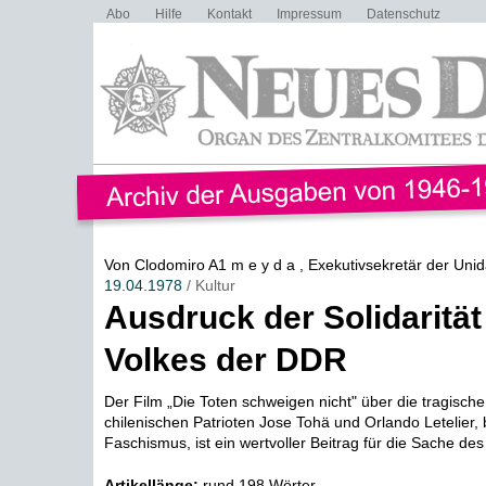
Abo
Hilfe
Kontakt
Impressum
Datenschutz
Von Clodomiro A1 m e y d a , Exekutivsekretär der Uni
19.04.1978
/ Kultur
Ausdruck der Solidarität
Volkes der DDR
Der Film „Die Toten schweigen nicht" über die tragisc
chilenischen Patrioten Jose Tohä und Orlando Letelier,
Faschismus, ist ein wertvoller Beitrag für die Sache des 
Artikellänge:
rund 198 Wörter