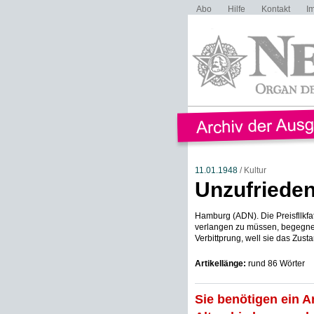
Abo
Hilfe
Kontakt
I
11.01.1948
/ Kultur
Unzufriede
Hamburg (ADN). Die Preisfllkfa
verlangen zu müssen, begegne
Verbittprung, well sie das Zus
Artikellänge:
rund 86 Wörter
Sie benötigen ein A