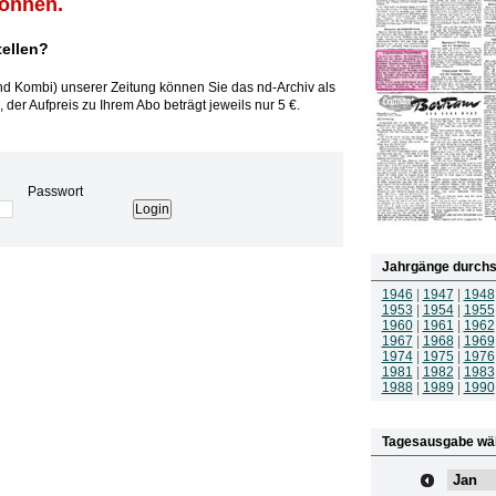
können.
tellen?
und Kombi) unserer Zeitung können Sie das nd-Archiv als
 der Aufpreis zu Ihrem Abo beträgt jeweils nur 5 €.
Passwort
Jahrgänge durchs
1946
|
1947
|
1948
1953
|
1954
|
1955
1960
|
1961
|
1962
1967
|
1968
|
1969
1974
|
1975
|
1976
1981
|
1982
|
1983
1988
|
1989
|
1990
Tagesausgabe wä