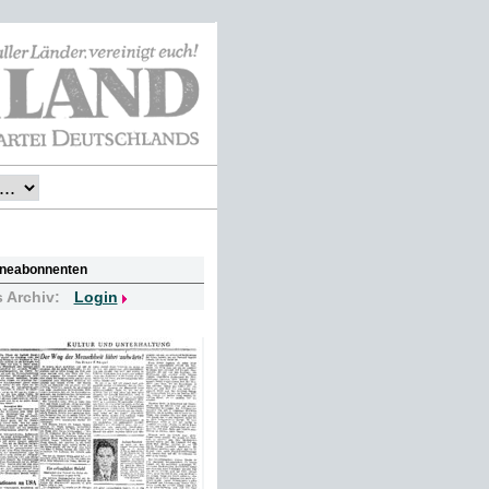
lineabonnenten
s Archiv:
Login