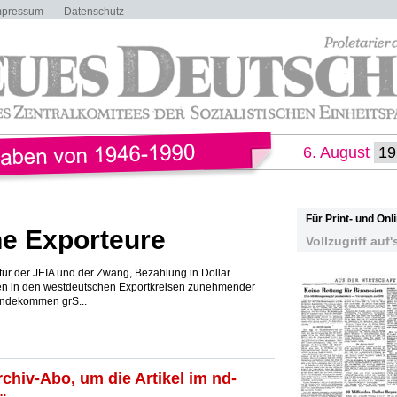
mpressum
Datenschutz
6. August
Für Print- und On
ne Exporteure
Vollzugriff auf'
tür der JEIA und der Zwang, Bezahlung in Dollar
n in den westdeutschen Exportkreisen zunehmender
tandekommen grS...
rchiv-Abo, um die Artikel im nd-