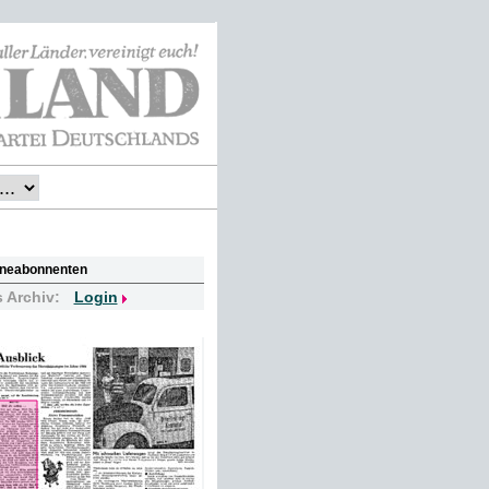
lineabonnenten
s Archiv:
Login