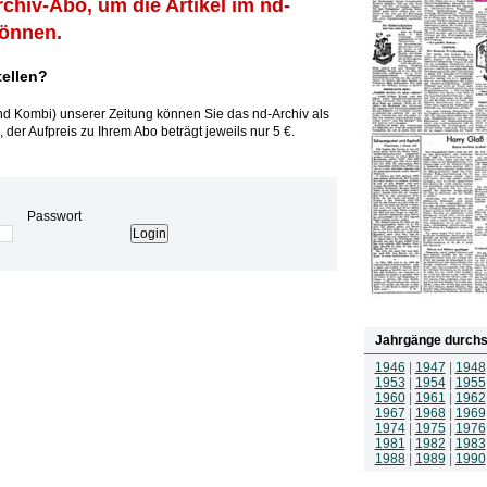
rchiv-Abo, um die Artikel im nd-
können.
tellen?
und Kombi) unserer Zeitung können Sie das nd-Archiv als
 der Aufpreis zu Ihrem Abo beträgt jeweils nur 5 €.
Passwort
Jahrgänge durchs
1946
|
1947
|
1948
1953
|
1954
|
1955
1960
|
1961
|
1962
1967
|
1968
|
1969
1974
|
1975
|
1976
1981
|
1982
|
1983
1988
|
1989
|
1990