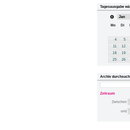
Tagesausgabe wä
Mo
Di
4
5
11
12
18
19
25
26
Archiv durchsuch
Zeitraum
Zwischen
und