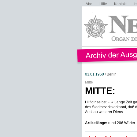
Abo
Hilfe
Kontakt
I
03.01.1960
/ Berlin
Mitte
MITTE:
Hilf dir selbst. -. « Lange Zeit
des Stadtbezirks erkannt, daß d
Ausbau weiterer Diens...
Artikellänge:
rund 206 Wörter