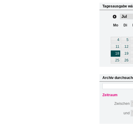
Tagesausgabe wä
Mo
Di
4
5
11
12
18
19
25
26
Archiv durchsuch
Zeitraum
Zwischen
und