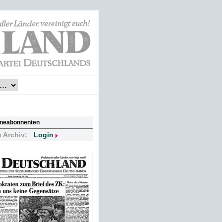
lineabonnenten
s Archiv:
Login