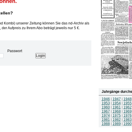
können.
tellen?
und Kombi) unserer Zeitung können Sie das nd-Archiv als
 der Aufpreis zu Ihrem Abo beträgt jeweils nur 5 €.
Passwort
Jahrgänge durchs
1946
|
1947
|
1948
1953
|
1954
|
1955
1960
|
1961
|
1962
1967
|
1968
|
1969
1974
|
1975
|
1976
1981
|
1982
|
1983
1988
|
1989
|
1990