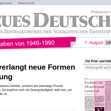
mpressum
Datenschutz
7. August
Für Print- und On
verlangt neue Formen
Vollzugriff auf'
lung
in starres Gebilde, sondern der lebendige Prozeß
. Da ergibt es sich mit Zwangsläufigkeit, daß man, um
, et...