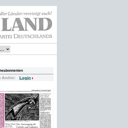
lineabonnenten
s Archiv:
Login