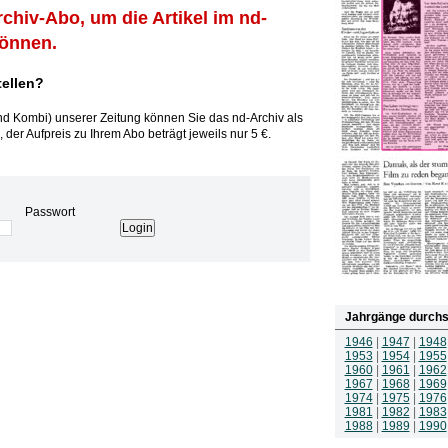
rchiv-Abo, um die Artikel im nd-
können.
tellen?
und Kombi) unserer Zeitung können Sie das nd-Archiv als
 der Aufpreis zu Ihrem Abo beträgt jeweils nur 5 €.
Passwort
Jahrgänge durchs
1946
|
1947
|
1948
1953
|
1954
|
1955
1960
|
1961
|
1962
1967
|
1968
|
1969
1974
|
1975
|
1976
1981
|
1982
|
1983
1988
|
1989
|
1990