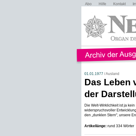
Abo
Hilfe
Kontakt
I
01.01.1977
/ Ausland
Das Leben 
der Darstel
Die Welt-Wirklichkeit ist ja ke
widerspruchsvoller Entwicklung
den „dunklen Stern", unsere Erde
Artikellänge:
rund 334 Wörter