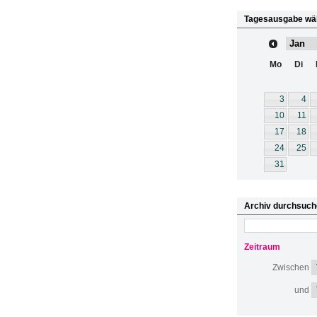
Tagesausgabe wä
Mo
Di
3
4
10
11
17
18
24
25
31
Archiv durchsuch
Zeitraum
Zwischen
und