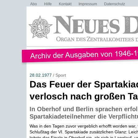
Abo
Hilfe
Kontakt
Impressum
Datenschutz
28.02.1977
/ Sport
Das Feuer der Spartakia
verlosch nach großen T
In Oberhof und Berlin sprachen erfo
Spartakiadeteilnehmer die Verpflich
Was in den Tagen zuvor vergeblich erhofft worden war,
Schlußtag der VI. Spartakiade zusätzlichen Glanz: Leich
leitete das Finale in Oberhof ein, als sich in Langlauf- u