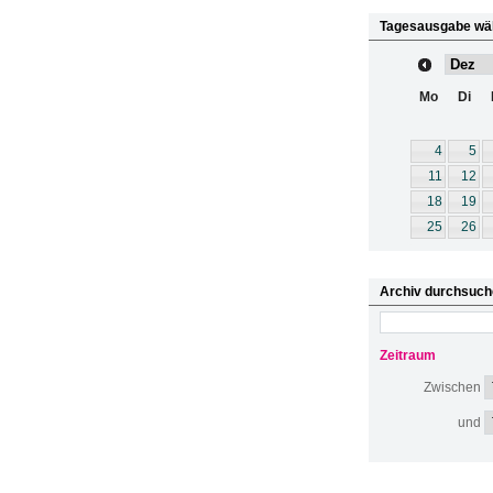
Tagesausgabe wä
Mo
Di
4
5
11
12
18
19
25
26
Archiv durchsuch
Zeitraum
Zwischen
und