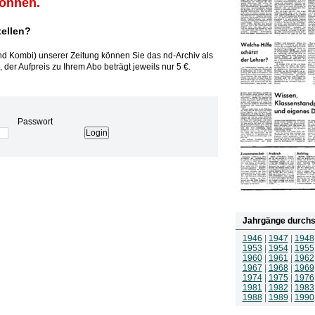
können.
tellen?
und Kombi) unserer Zeitung können Sie das nd-Archiv als
 der Aufpreis zu Ihrem Abo beträgt jeweils nur 5 €.
Passwort
Jahrgänge durchs
1946
|
1947
|
1948
1953
|
1954
|
1955
1960
|
1961
|
1962
1967
|
1968
|
1969
1974
|
1975
|
1976
1981
|
1982
|
1983
1988
|
1989
|
1990