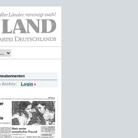
lineabonnenten
s Archiv:
Login