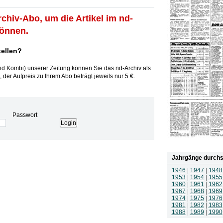
rchiv-Abo, um die Artikel im nd-
können.
tellen?
und Kombi) unserer Zeitung können Sie das nd-Archiv als
 der Aufpreis zu Ihrem Abo beträgt jeweils nur 5 €.
Passwort
Jahrgänge durchs
1946
|
1947
|
1948
1953
|
1954
|
1955
1960
|
1961
|
1962
1967
|
1968
|
1969
1974
|
1975
|
1976
1981
|
1982
|
1983
1988
|
1989
|
1990