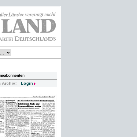
lineabonnenten
s Archiv:
Login