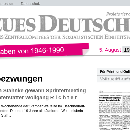
mpressum
Datenschutz
5. August
Für Print- und On
 bezwungen
Vollzugriff auf'
la Stahnke gewann Sprintermeeting
erstatter Woligang R i c h t e r
Wochenende der Start der Weltelite im Eisschnellauf-
nden. Die. erst 19 Jahre alte Junioren- Weltmeisterin
Stah...