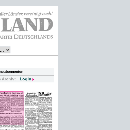
lineabonnenten
s Archiv:
Login