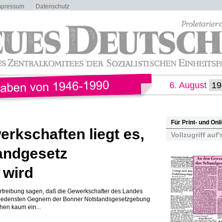
mpressum
Datenschutz
6. August
Für Print- und On
rkschaften liegt es,
Vollzugriff auf'
andgesetz
 wird
treibung sagen, daß die Gewerkschafter des Landes
hiedensten Gegnern der Bonner Notstandsgesetzgebung
hen kaum ein...