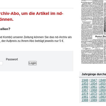
rchiv-Abo, um die Artikel im nd-
können.
tellen?
und Kombi) unserer Zeitung können Sie das nd-Archiv als
 der Aufpreis zu Ihrem Abo beträgt jeweils nur 5 €.
Passwort
Jahrgänge durchs
1946
|
1947
|
1948
1953
|
1954
|
1955
1960
|
1961
|
1962
1967
|
1968
|
1969
1974
|
1975
|
1976
1981
|
1982
|
1983
1988
|
1989
|
1990