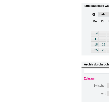
Tagesausgabe wä
Mo
Di
4
5
11
12
18
19
25
26
Archiv durchsuch
Zeitraum
Zwischen
und