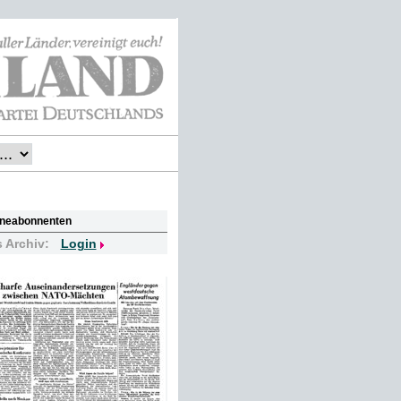
lineabonnenten
s Archiv:
Login