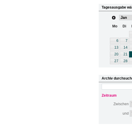
Tagesausgabe wä
Mo
Di
6
7
13
14
20
21
27
28
Archiv durchsuch
Zeitraum
Zwischen
und