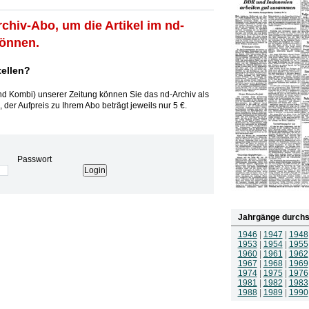
rchiv-Abo, um die Artikel im nd-
können.
tellen?
und Kombi) unserer Zeitung können Sie das nd-Archiv als
 der Aufpreis zu Ihrem Abo beträgt jeweils nur 5 €.
Passwort
Jahrgänge durchs
1946
|
1947
|
1948
1953
|
1954
|
1955
1960
|
1961
|
1962
1967
|
1968
|
1969
1974
|
1975
|
1976
1981
|
1982
|
1983
1988
|
1989
|
1990