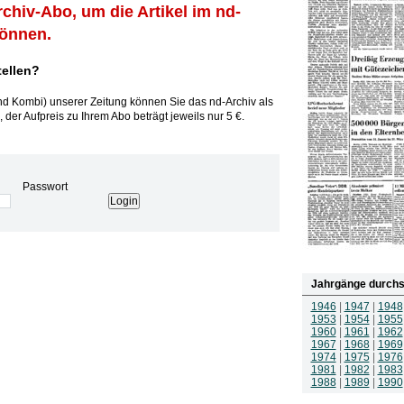
rchiv-Abo, um die Artikel im nd-
können.
tellen?
und Kombi) unserer Zeitung können Sie das nd-Archiv als
 der Aufpreis zu Ihrem Abo beträgt jeweils nur 5 €.
Passwort
Jahrgänge durchs
1946
|
1947
|
1948
1953
|
1954
|
1955
1960
|
1961
|
1962
1967
|
1968
|
1969
1974
|
1975
|
1976
1981
|
1982
|
1983
1988
|
1989
|
1990