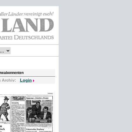
lineabonnenten
s Archiv:
Login