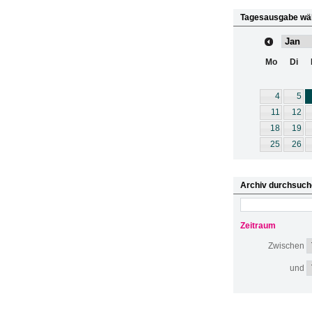
Tagesausgabe wä
Mo
Di
4
5
11
12
18
19
25
26
Archiv durchsuch
Zeitraum
Zwischen
und