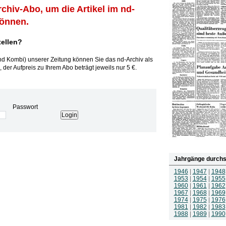
rchiv-Abo, um die Artikel im nd-
können.
tellen?
und Kombi) unserer Zeitung können Sie das nd-Archiv als
 der Aufpreis zu Ihrem Abo beträgt jeweils nur 5 €.
Passwort
Jahrgänge durchs
1946
|
1947
|
1948
1953
|
1954
|
1955
1960
|
1961
|
1962
1967
|
1968
|
1969
1974
|
1975
|
1976
1981
|
1982
|
1983
1988
|
1989
|
1990