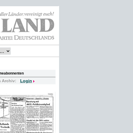
lineabonnenten
s Archiv:
Login