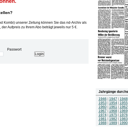
können.
tellen?
und Kombi) unserer Zeitung können Sie das nd-Archiv als
 der Aufpreis zu Ihrem Abo beträgt jeweils nur 5 €.
Passwort
Jahrgänge durchs
1946
|
1947
|
1948
1953
|
1954
|
1955
1960
|
1961
|
1962
1967
|
1968
|
1969
1974
|
1975
|
1976
1981
|
1982
|
1983
1988
|
1989
|
1990