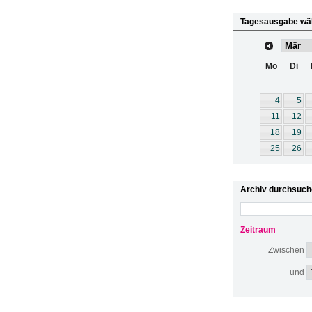
Tagesausgabe wä
Mo
Di
4
5
11
12
18
19
25
26
Archiv durchsuch
Zeitraum
Zwischen
und