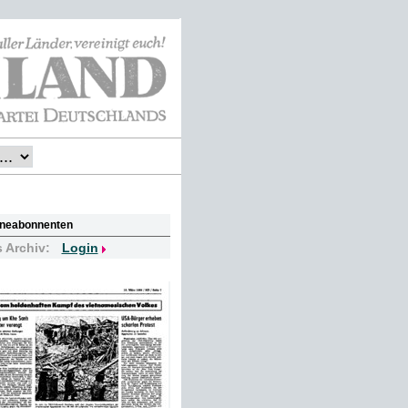
lineabonnenten
s Archiv:
Login