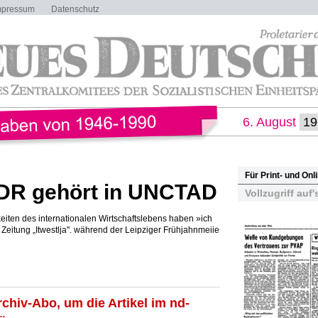
mpressum
Datenschutz
6. August
Für Print- und On
DR gehört in UNCTAD
Vollzugriff auf'
iten des internationalen Wirtschaftslebens haben »ich
Zeitung „Itwestlja". während der Leipziger Frühjahnmeiie
rchiv-Abo, um die Artikel im nd-