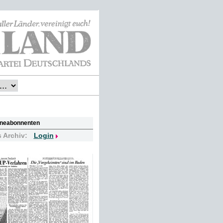
lineabonnenten
s Archiv:
Login