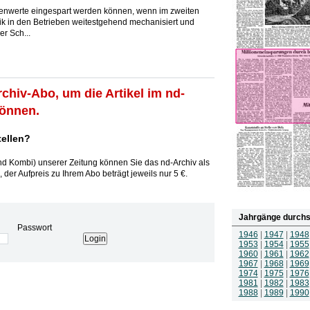
onenwerte eingespart werden können, wenn im zweiten
ik in den Betrieben weitestgehend mechanisiert und
er Sch...
rchiv-Abo, um die Artikel im nd-
können.
tellen?
und Kombi) unserer Zeitung können Sie das nd-Archiv als
 der Aufpreis zu Ihrem Abo beträgt jeweils nur 5 €.
Jahrgänge durchs
Passwort
1946
|
1947
|
1948
1953
|
1954
|
1955
1960
|
1961
|
1962
1967
|
1968
|
1969
1974
|
1975
|
1976
1981
|
1982
|
1983
1988
|
1989
|
1990