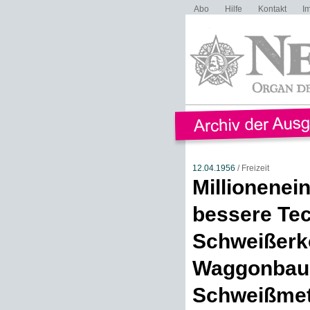
Abo
Hilfe
Kontakt
I
12.04.1956
/ Freizeit
Millionenei
bessere Te
Schweißerko
Waggonbau G
Schweißmet