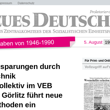
mpressum
Datenschutz
5. August
Für Print- und On
nsparungen durch
Vollzugriff auf'
chnik
llektiv im VEB
örlitz führt neue
hoden ein