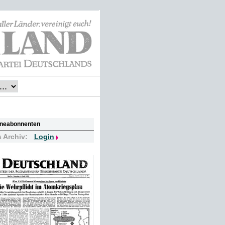
lineabonnenten
s Archiv:
Login