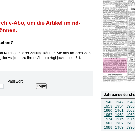
rchiv-Abo, um die Artikel im nd-
können.
tellen?
und Kombi) unserer Zeitung können Sie das nd-Archiv als
 der Aufpreis zu Ihrem Abo beträgt jeweils nur 5 €.
Passwort
Jahrgänge durchs
1946
|
1947
|
1948
1953
|
1954
|
1955
1960
|
1961
|
1962
1967
|
1968
|
1969
1974
|
1975
|
1976
1981
|
1982
|
1983
1988
|
1989
|
1990