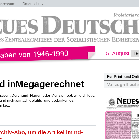
mpressum
Datenschutz
5. August
Für Print- und On
 inMegagerechnet
Vollzugriff auf'
 Essen, Dortmund, Hagen oder Münster lebt, wirklich lebt,
 und nicht einfach gefühls- und gedankenlos
n ka...
r
rchiv-Abo, um die Artikel im nd-