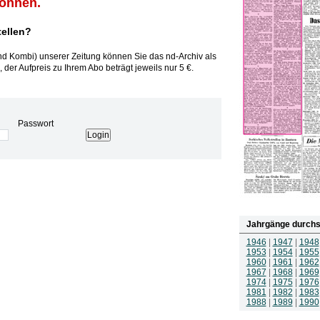
können.
tellen?
und Kombi) unserer Zeitung können Sie das nd-Archiv als
 der Aufpreis zu Ihrem Abo beträgt jeweils nur 5 €.
Passwort
Jahrgänge durchs
1946
|
1947
|
1948
1953
|
1954
|
1955
1960
|
1961
|
1962
1967
|
1968
|
1969
1974
|
1975
|
1976
1981
|
1982
|
1983
1988
|
1989
|
1990