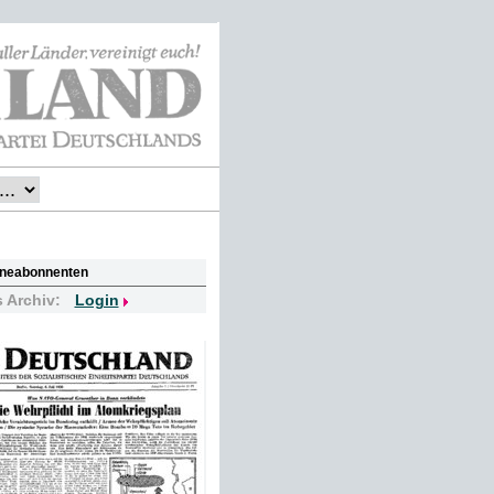
lineabonnenten
s Archiv:
Login