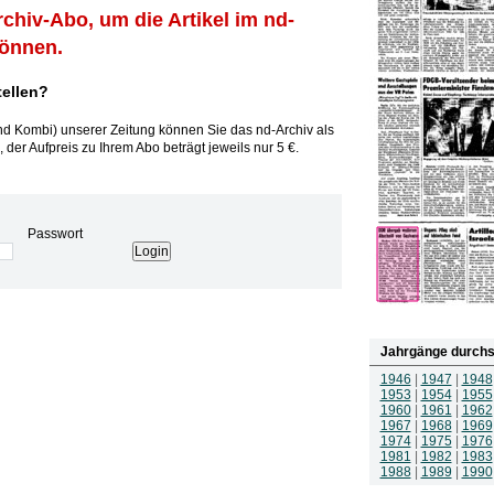
rchiv-Abo, um die Artikel im nd-
können.
tellen?
und Kombi) unserer Zeitung können Sie das nd-Archiv als
 der Aufpreis zu Ihrem Abo beträgt jeweils nur 5 €.
Passwort
Jahrgänge durchs
1946
|
1947
|
1948
1953
|
1954
|
1955
1960
|
1961
|
1962
1967
|
1968
|
1969
1974
|
1975
|
1976
1981
|
1982
|
1983
1988
|
1989
|
1990