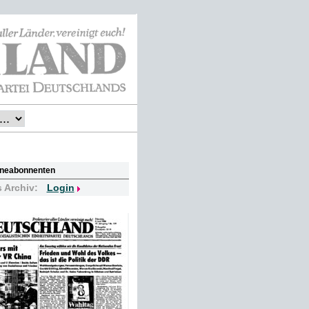
lineabonnenten
s Archiv:
Login