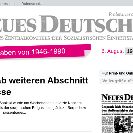
mpressum
Datenschutz
6. August
Für Print- und On
b weiteren Abschnitt
Vollzugriff auf'
sse
 Saokski wurde am Wochenende die letzte Naht am
ts der sowjetischen Erdgasleitung Jelez—Serpuchow
e Trassenbauer...