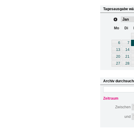
Tagesausgabe wä
Mo
Di
6
7
13
14
20
21
27
28
Archiv durchsuch
Zeitraum
Zwischen
und