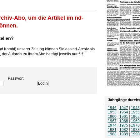
rchiv-Abo, um die Artikel im nd-
können.
tellen?
und Kombi) unserer Zeitung können Sie das nd-Archiv als
 der Aufpreis zu Ihrem Abo beträgt jeweils nur 5 €.
Passwort
Jahrgänge durchs
1946
|
1947
|
1948
1953
|
1954
|
1955
1960
|
1961
|
1962
1967
|
1968
|
1969
1974
|
1975
|
1976
1981
|
1982
|
1983
1988
|
1989
|
1990