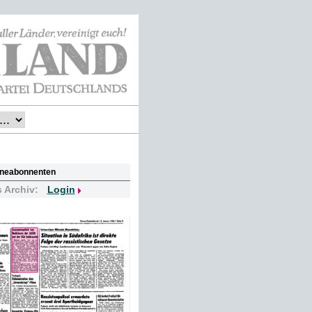
lineabonnenten
s Archiv:
Login