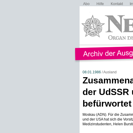
Abo
Hilfe
Kontakt
I
08.01.1986
/ Ausland
Zusammenar
der UdSSR 
befürwortet
Moskau (ADN). Für die Zusam
und der USA hat sich die Vors
Medizinstudenten, Helen Bursti