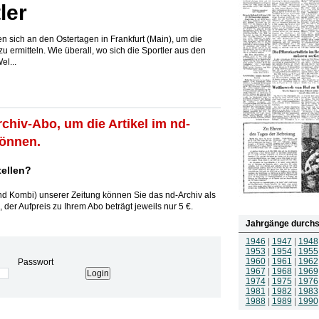
ler
n sich an den Ostertagen in Frankfurt (Main), um die
 ermitteln. Wie überall, wo sich die Sportler aus den
l...
rchiv-Abo, um die Artikel im nd-
können.
tellen?
und Kombi) unserer Zeitung können Sie das nd-Archiv als
 der Aufpreis zu Ihrem Abo beträgt jeweils nur 5 €.
Jahrgänge durchs
1946
|
1947
|
1948
1953
|
1954
|
1955
1960
|
1961
|
1962
Passwort
1967
|
1968
|
1969
1974
|
1975
|
1976
1981
|
1982
|
1983
1988
|
1989
|
1990