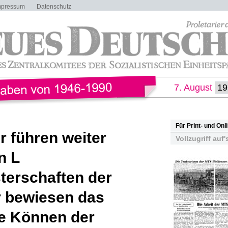
mpressum
Datenschutz
7. August
Für Print- und On
r führen weiter
Vollzugriff auf'
n L
terschaften der
r bewiesen das
e Können der