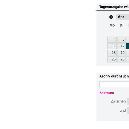
Tagesausgabe wä
Mo
Di
4
5
11
12
18
19
25
26
Archiv durchsuch
Zeitraum
Zwischen
und