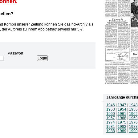
können.
tellen?
und Kombi) unserer Zeitung können Sie das nd-Archiv als
 der Aufpreis zu Ihrem Abo beträgt jeweils nur 5 €.
Passwort
Jahrgänge durchs
1946
|
1947
|
1948
1953
|
1954
|
1955
1960
|
1961
|
1962
1967
|
1968
|
1969
1974
|
1975
|
1976
1981
|
1982
|
1983
1988
|
1989
|
1990