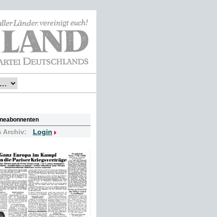
lineabonnenten
s Archiv:
Login