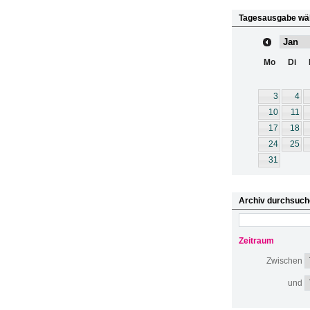
Tagesausgabe wä
Mo
Di
3
4
10
11
17
18
24
25
31
Archiv durchsuch
Zeitraum
Zwischen
und