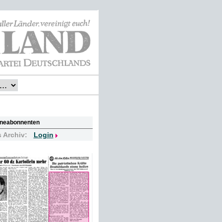
lineabonnenten
s Archiv:
Login