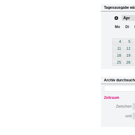
Tagesausgabe wä
Mo
Di
4
5
11
12
18
19
25
26
Archiv durchsuch
Zeitraum
Zwischen
und