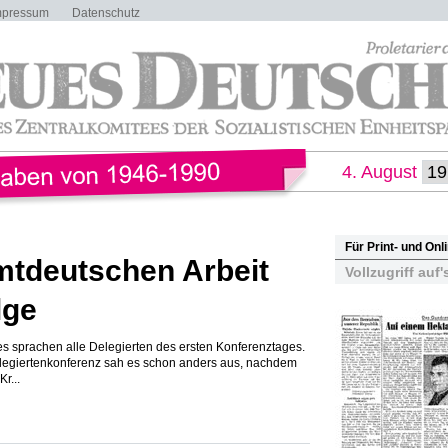
mpressum
Datenschutz
4. August
Für Print- und On
mtdeutschen Arbeit
Vollzugriff auf'
lge
kes sprachen alle Delegierten des ersten Konferenztages.
legiertenkonferenz sah es schon anders aus, nachdem
r...