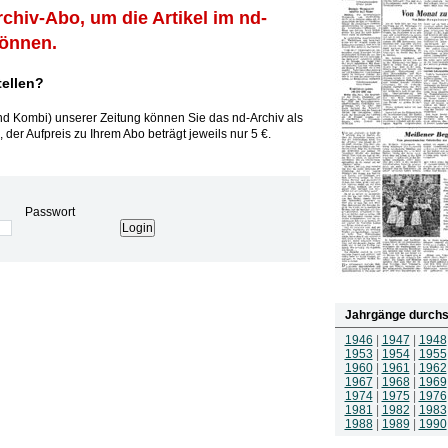
rchiv-Abo, um die Artikel im nd-
können.
tellen?
und Kombi) unserer Zeitung können Sie das nd-Archiv als
 der Aufpreis zu Ihrem Abo beträgt jeweils nur 5 €.
Passwort
Jahrgänge durchs
1946
|
1947
|
1948
1953
|
1954
|
1955
1960
|
1961
|
1962
1967
|
1968
|
1969
1974
|
1975
|
1976
1981
|
1982
|
1983
1988
|
1989
|
1990