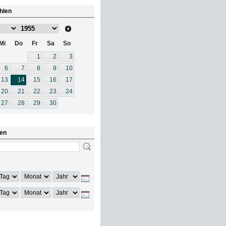
hlen
Mi
Do
Fr
Sa
So
1
2
3
6
7
8
9
10
13
14
15
16
17
20
21
22
23
24
27
28
29
30
en