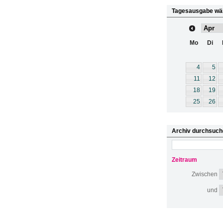
Tagesausgabe wä
Mo
Di
4
5
11
12
18
19
25
26
Archiv durchsuch
Zeitraum
Zwischen
und