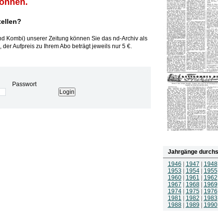
können.
tellen?
und Kombi) unserer Zeitung können Sie das nd-Archiv als
 der Aufpreis zu Ihrem Abo beträgt jeweils nur 5 €.
Passwort
Jahrgänge durchs
1946
|
1947
|
1948
1953
|
1954
|
1955
1960
|
1961
|
1962
1967
|
1968
|
1969
1974
|
1975
|
1976
1981
|
1982
|
1983
1988
|
1989
|
1990