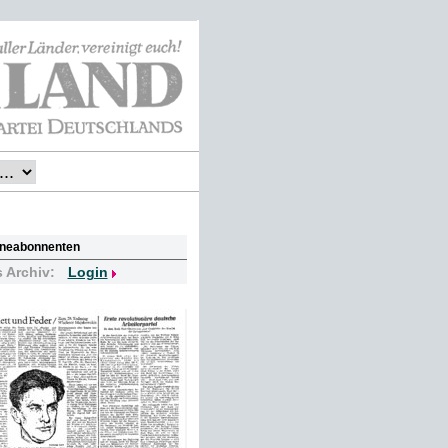
lineabonnenten
s Archiv:
Login