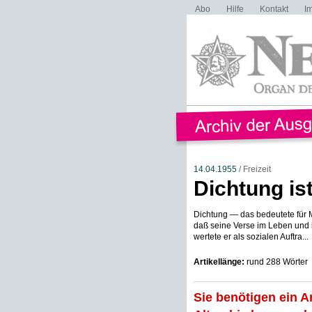
Abo
Hilfe
Kontakt
I
14.04.1955
/ Freizeit
Dichtung ist
Dichtung — das bedeutete für M
daß seine Verse im Leben und i
wertete er als sozialen Auftra...
Artikellänge:
rund 288 Wörter
Sie benötigen ein A