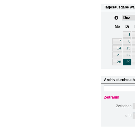
Tagesausgabe wä
Mo
Di
1
7
8
14
15
21
22
28
29
Archiv durchsuch
Zeitraum
Zwischen
und