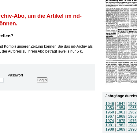
rchiv-Abo, um die Artikel im nd-
können.
tellen?
und Kombi) unserer Zeitung können Sie das nd-Archiv als
 der Aufpreis zu Ihrem Abo beträgt jeweils nur 5 €.
Passwort
Jahrgänge durchs
1946
|
1947
|
1948
1953
|
1954
|
1955
1960
|
1961
|
1962
1967
|
1968
|
1969
1974
|
1975
|
1976
1981
|
1982
|
1983
1988
|
1989
|
1990