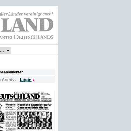
lineabonnenten
s Archiv:
Login